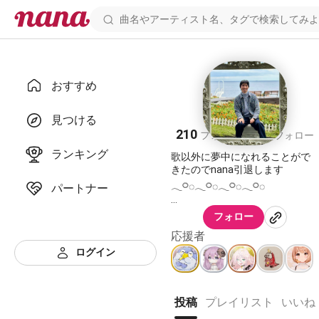
おすすめ
ATSUKI
見つける
210
165
フォロワー
フォロー
ランキング
歌以外に夢中になれることがで
きたのでnana引退します
𓂃𓋪◌𓂃𓋪◌𓂃𓋪◌𓂃𓋪◌
パートナー
ありがとうございました💐🧢
フォロー
꙳✧˖°⌖ 2021年5月〜2025年6月
応援者
꙳✧˖°⌖
ログイン
人生で一番歌を楽しめた4年間
投稿
プレイリスト
いいね