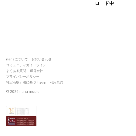
す。。
ロード中
仲良くして頂けたら嬉しいです(
ु ›ω‹ ) ु
推し様(*ฅ́˘ฅ̀*)♡
https://nana-
music.com/users/10203334
nanaについて
お問い合わせ
コミュニティガイドライン
よくある質問
運営会社
親友ଘ(੭ˊ꒳​ˋ)੭✧
プライバシーポリシー
特定商取引法に基づく表示
利用規約
いるちゃ【🐿️✨】
https://nana-
©
2026
nana music
music.com/users/10163027
みの
https://nana-
music.com/users/10164012
優しいお姉ちゃんが出来ました
٩(*´︶`*)۶҉