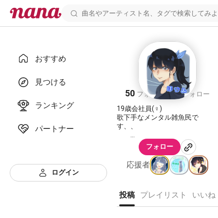
おすすめ
ほづみ❋
見つける
50
54
フォロワー
フォロー
ランキング
19歳会社員(♀)
歌下手なメンタル雑魚民で
す、、
パートナー
フォロー
歌うことが大好きです。
上手く歌えるように頑張ります
応援者
(っ`･ω･´)っ
ログイン
nana録りクオリティーですがよ
かったら聞いてください♪
投稿
プレイリスト
いいね
気分で何回も投稿する日もあれ
ば、投稿しない日もありま