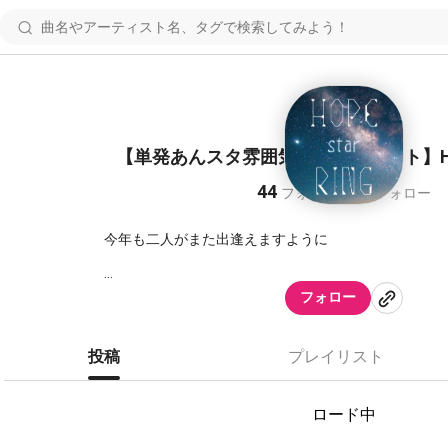
【単発あんスタ雰囲気声真似ユニット】HOPE 
44
41
フォロワー
フォロー
今年も二人がまた出逢えますように
フォロー
＿＿＿＿＿＿＿＿＿七夕に願いをこめて
投稿
プレイリスト
｡.｡:+* ﾟ ゜ﾟ *+:｡.｡:+* ﾟ ゜ﾟ *+:｡.｡.｡:+* ﾟ ゜ﾟ
ロード中