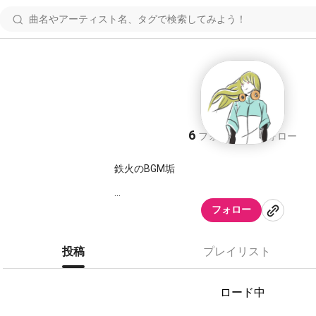
鉄火@BGM
6
2
フォロワー
フォロー
鉄火のBGM垢
基本的に所属ユニット用に作っています
フォロー
沢山使って貰えると幸せです😊
声劇や募集用に是非お使い下さい。
投稿
プレイリスト
編曲多いかもしれません。
⚠️お願い⚠️
ロード中
許可のないnana以外での動画編集への利用、