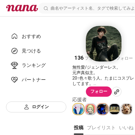
おすすめ
しーな✩*.ﾟ
見つける
136
524
フォロワー
フォロー
ランキング
無性愛/ジェンダーレス。
元声真似主。
20↑色々歌う人。たまにコスプレ
パートナー
してます。
フォロー
ライチ光クラブ(古屋兎丸先生の
応援者
作品に沼り中)
ログイン
投稿
プレイリスト
いいね