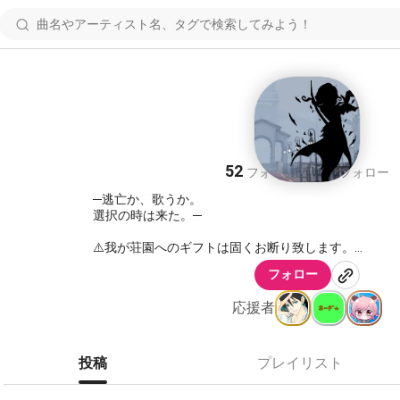
【IdentityⅦ】
52
168
フォロワー
フォロー
─逃亡か、歌うか。
選択の時は来た。─
⚠️我が荘園へのギフトは固くお断り致します。
お気持ちだけ受け取りますので、それぞれの応援は拍
フォロー
ます⚠️
応援者
第5人格に興味がありそうな方を中心にフォローさせ
す。
投稿
プレイリスト
サムネイルについてはトレースを使用しております。
商用目的ではありません。
(公式による回答の元で使用させていただいております