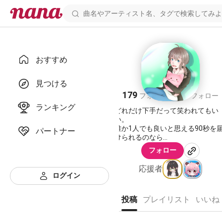
おすすめ
東雲
見つける
179
154
フォロワー
フォロー
ランキング
どれだけ下手だって笑われてもい
い。
誰か1人でも良いと思える90秒を
パートナー
けられるのなら
フォロー
🌧••┈┈┈┈┈••🕊••┈┈┈┈┈••
応援者
ログイン
我は進化したみじんこなり
投稿
プレイリスト
いいね