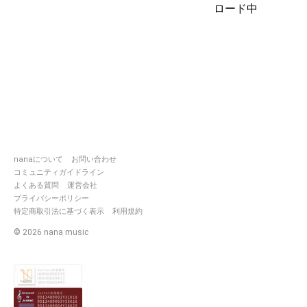
ロード中
🌧••┈┈┈┈┈••🕊••┈┈┈┈┈••
名前＿東雲🕊(しののめ)
年齢＿成人したぞ
性別＿♀︎
種族(？)＿みじんこ(でもマークはﾄ
ｯ)
誕生日＿3/31
推しマ＿🕊🌧
個人タグ__
#しのぱとろーる👮🚨
(東雲のサウンドとわかりやすいよ
nanaについて
お問い合わせ
うに専コラ以外には
コミュニティガイドライン
基本つけていきます)
よくある質問
運営会社
プライバシーポリシー
https://twitter.com/intent/user?
特定商取引法に基づく表示
利用規約
screen_name=Sinonome_0331
©
2026
nana music
https://nana-
music.com/communities/12066
🌧••┈┈┈┈┈••🕊••┈┈┈┈┈••
気ままに企画参加、好きなアニソ