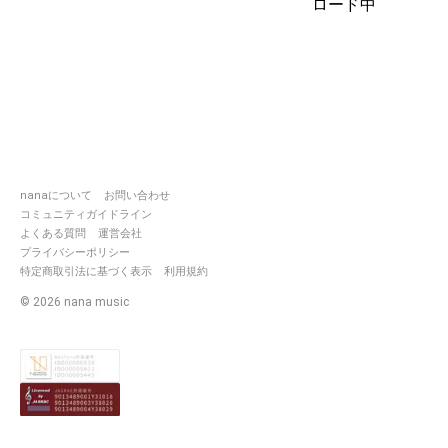
ロード中
アニソンメインに気ままに歌い
ます！
フォロー、拍手、コラボ大歓迎
です₍ᐢ.ˬ.ᐢ₎
基本的に拍手、フォローは返し
ますがユニット等のアカウント
の方にはお返しはしません🙇‍♀️💦
参加しているグループ
▶︎ブルーミングプリパラ(倉塩灯)
nanaについて
お問い合わせ
コミュニティガイドライン
よくある質問
運営会社
プライバシーポリシー
特定商取引法に基づく表示
利用規約
©
2026
nana music