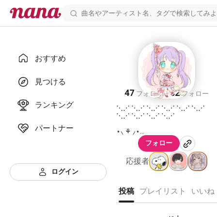
おすすめ
たちばな
見つける
47
32
フォロワー
フォロー
ランキング
⋱⋰ ⋱⋰ ⋱⋰ ⋱⋰ ⋱⋰ ⋱⋰
⋱⋰ ⋱⋰ ⋱⋰ ⋱⋰
パートナー
⋆⸜ ⚘ ⸝⋆
あなたに癒しの150秒間を
フォロー
⋱⋰ ⋱⋰ ⋱⋰ ⋱⋰ ⋱⋰ ⋱⋰
応援者
⋱⋰ ⋱⋰ ⋱⋰ ⋱⋰
ログイン
はじめまして！たちばなと申し
投稿
プレイリスト
いいね
ます☺️
成人済み社畜社会人♀︎田舎住み‪🌱‬