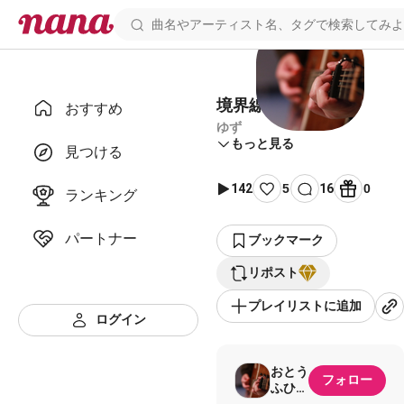
境界線
おすすめ
ゆず
もっと見る
見つける
142
5
16
0
ランキング
パートナー
ブックマーク
リポスト
プレイリストに追加
ログイン
おとう
フォロー
ふひな