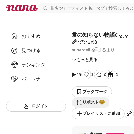
君の知らない物語૮ ᴗ͈ˬᴗ͈
おすすめ
🎉･:*:･｡ෆა
見つける
supercell 🐱ྀིまるより
もっと見る
ランキング
19
3
2
1
パートナー
ブックマーク
リポスト
ログイン
プレイリストに追加