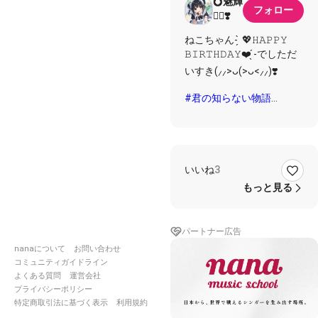
💍魅輝
フォロー
🐕‍🦺❣️
ねこちゃん- ̗̀ 💖𝙷𝙰𝙿𝙿𝚈
𝙱𝙸𝚁𝚃𝙷𝙳𝙰𝚈❤️ ̖́-でしただ
いすき(⸝⸝>ᴗ(>ᴗ<⸝⸝)❣️
#君の知らない物語
#supercell
#ねこ
#感謝
いいね
3
もっと見る
パートナー広告
nanaについて
お問い合わせ
コミュニティガイドライン
よくある質問
運営会社
プライバシーポリシー
特定商取引法に基づく表示
利用規約