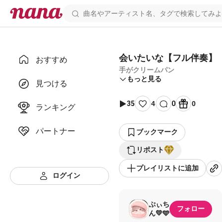
会いたいな【フル伴奏】
おすすめ
手がクリームパン
もっと見る
見つける
35
4
0
0
ランキング
パートナー
ブックマーク
リポスト
プレイリストに追加
ログイン
ぷぃち
フォロー
ん💛🩵