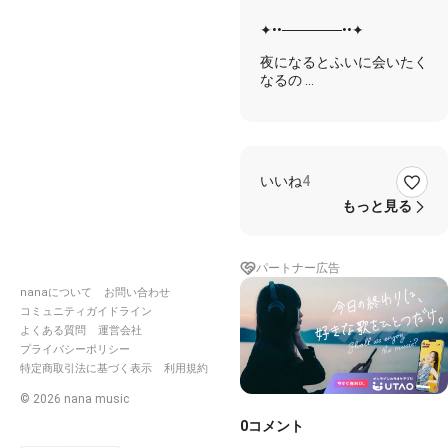
✦••──────••✦
夜になるとふいに会いたく
なるの
今どこにいて何をしている
んだろう
空には綺麗な星があって
君も見ているかな
いいね
4
あぁ、会いたいな
もっと見る
帰り道 寂しくなって 聴き
出す 君の好きな歌
こういうラブソング、聞か
パートナー広告
ないタイプだと思ってた
きっと君は誰かに恋してい
nanaについて
お問い合わせ
て
コミュニティガイドライン
でも私はそんな君に恋して
よくある質問
運営会社
いる
プライバシーポリシー
涙溢れそうで 空見上げた
特定商取引法に基づく表示
利用規約
夜になるとふいに会いたく
©
2026
nana music
なるの
0
コメント
今どこにいて何をしている