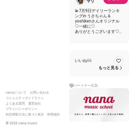
マリ
💫7月9日デイリーランキ
ングin うさちゃん＆
yoshikenさんオリジナル
♡一緒に♡
ありがとうございます♡
#usada
#yoshiken伴奏
#
コラボ歓迎
#オリジナル曲
いいね
66
うさちゃんとyoshikenさ
んコラボ作品♡
もっと見る
うさちゃんのオリジナルソ
ングを
パートナー広告
拝聴しコメントしたら
うさちゃんからユーミン風
nanaについて
お問い合わせ
味で聞いてみたいと
コミュニティガイドライン
言ってくれたので♡
よくある質問
運営会社
張り切ってコーラスとボー
プライバシーポリシー
カルinしました！
特定商取引法に基づく表示
利用規約
ユーミン風味になってるか
しら？
©
2026
nana music