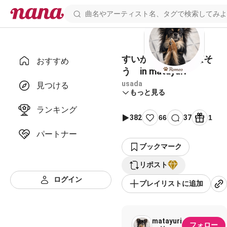
すいかのたねを飛ばそ
おすすめ
う in matayuri
usada
見つける
もっと見る
ランキング
382
66
37
1
パートナー
ブックマーク
リポスト
ログイン
プレイリストに追加
matayuri
フォロー