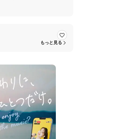
して下さった方もおりとても幸せな
仲良くして下さい！
ゅんちゃん、本当にありがとうご
もっと見る
ので是非是非最後までご覧くださ