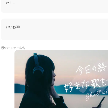
た！
皆勤賞の方もいれば、去年の2周年大合唱サウンドを見てお声がけ
気持ちでいっぱいです！
今年も沢山の方と歌ったりお話できたら嬉しいです✨
お誘い系いつでも全力待機している民ですので、これからもどうか
いいね
30
参加して下さったフォロワー様方、素敵な音源を作って下さったち
ざいます🍀
今回も見て聴いて楽しめるイラスト動画サウンドになっております
い！
パートナー広告
👑R7.06.17 デイリー 75位👑
┈┈┈┈┈┈┈┈┈┈┈┈┈┈┈┈┈┈┈┈┈┈┈┈
前回の2周年大合唱
https://nana-music.com/sounds/06bcec07
⬇3周年ソロサウンド⬇
https://nana-music.com/sounds/06d4f13d
こちらも是非聴いてくださると嬉しいです…🥹