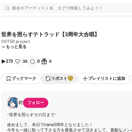
世界を照らすテトラッド【3周年大合唱】
OSTER project
もっと見る
273
30
0
0
ブックマーク
リポスト
プレイリストに追加
灯
フォロー
ｰ世界を照らすその日までｰ
改めまして、本日でnana3周年となりました！
今年も一緒に歌って下さる方を募集させて頂きまして、素敵なメン