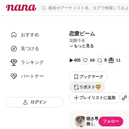
恋愛ビーム
おすすめ
花隈千冬
もっと見る
見つける
405
68
8
11
ランキング
パートナー
ブックマーク
リポスト
プレイリストに追加
ログイン
聴き専
フォロー
務 (ナ