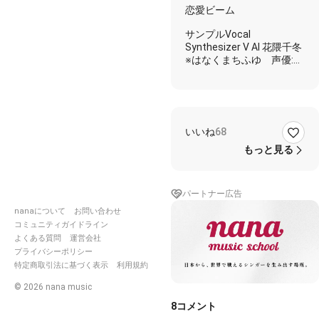
ナシP)
恋愛ビーム
サンプルVocal
Synthesizer V AI 花隈千冬
※はなくまちふゆ 声優:奥
野香耶さんの声を
初音ミクのような歌声合
成ソフト化した製品で
一語一語打ち込み、調声
のみAIです
いいね
68
作詞作曲 聴き専務（ナナ
もっと見る
シP）
編曲 わか
ギター伴奏 わか
パートナー広告
わかさんと初の共作楽曲で
nanaについて
お問い合わせ
す✨
コミュニティガイドライン
ベースを私が渡して
よくある質問
運営会社
わかさんの伴奏らしく編曲
プライバシーポリシー
をお願いし
特定商取引法に基づく表示
利用規約
ギター伴奏まで弾いて頂け
©
2026
nana music
ました🎸
嬉しすぎて嬉し過ぎて(泣)
8
コメント