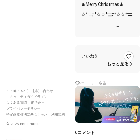
🎄Merry Christmas🎄
☆*:;;;;;:*☆☆*:;;;;;:*☆☆*:;;;;;:*
どっちを選
ぶ？プリンセス
いいね
6
和と洋のハーモニ
ー、贅沢なひととき
もっと見る
☆*:;;;;;:*☆☆*:;;;;;:*☆☆*:;;;;;:*
パートナー広告
nanaについて
お問い合わせ
コミュニティガイドライン
よくある質問
運営会社
🍽️さあ
プライバシーポリシー
Let'song！夢を歌おう
特定商取引法に基づく表示
利用規約
🍰🍵🥗\
©
2026
nana music
Let's shout！ /
0
コメント
🍽️