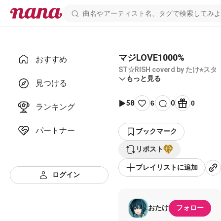
マジLOVE1000%
おすすめ
ST☆RISH coverd by たけ⭐︎スタ
もっと見る
見つける
58
6
0
0
ランキング
パートナー
ブックマーク
リポスト
プレイリストに追加
ログイン
おたけ
フォロー