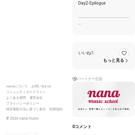
Day2-Epilogue
┈┈┈┈┈┈┈┈┈┈┈┈┈
Day2 配信のご視聴ありが
とうございました。
これをもちまして本日の配
いいね
3
信を終了とさせて頂きま
す。
もっと見る
Day1、Day2のサウンドは
こちらのプレイリストよ
パートナー広告
り、
セットリスト順にご視聴可
nanaについて
お問い合わせ
能です。
コミュニティガイドライン
よろしければご活用くださ
よくある質問
運営会社
い☺️
プライバシーポリシー
Day1-1
https://nana-
特定商取引法に基づく表示
利用規約
music.com/playlists/414758
©
2026
nana music
Day1-2
https://nana-
music.com/playlists/414758
0
コメント