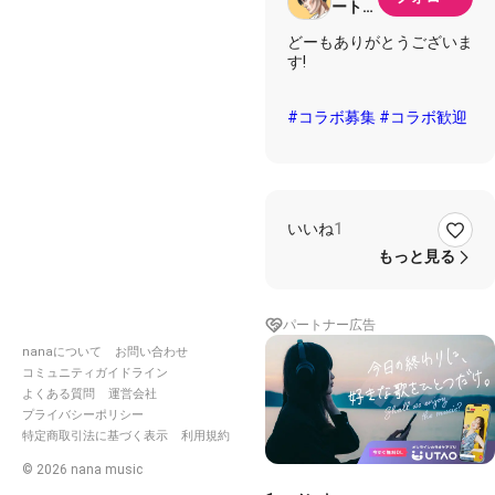
ート山
崎
どーもありがとうございま
す!
#コラボ募集
#コラボ歓迎
いいね
1
もっと見る
パートナー広告
nanaについて
お問い合わせ
コミュニティガイドライン
よくある質問
運営会社
プライバシーポリシー
特定商取引法に基づく表示
利用規約
©
2026
nana music