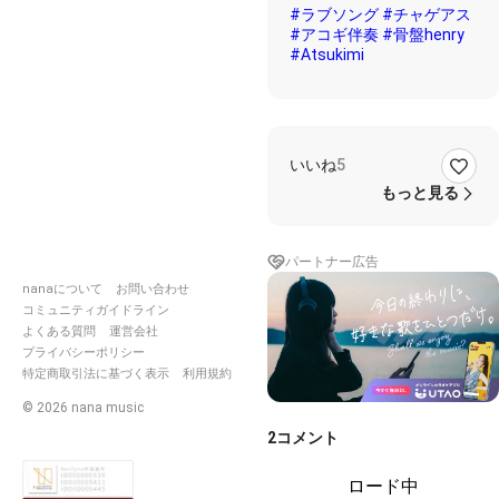
#ラブソング
#チャゲアス
#アコギ伴奏
#骨盤henry
#Atsukimi
いいね
5
もっと見る
パートナー広告
nanaについて
お問い合わせ
コミュニティガイドライン
よくある質問
運営会社
プライバシーポリシー
特定商取引法に基づく表示
利用規約
©
2026
nana music
2
コメント
ロード中