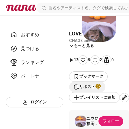
LOVE SONG こらぼ
おすすめ
CHAGE and ASKA
もっと見る
見つける
12
5
2
0
ランキング
パートナー
ブックマーク
リポスト
プレイリストに追加
ログイン
ユウ＠
フォロー
福岡
🐱