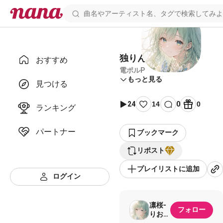
独りんぼエンヴィー
おすすめ
電ポルP
もっと見る
見つける
24
14
0
0
ランキング
パートナー
ブックマーク
リポスト
プレイリストに追加
ログイン
凛桜-
フォロー
りお