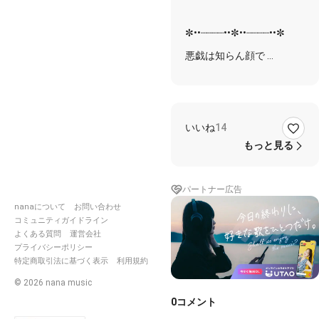
ん-🌸
🍃
✼••┈┈┈┈••✼••┈┈┈┈••✼
悪戯は知らん顔で
言い訳は涙を使って
寂しいな遊びたいな
蜂蜜みたいにどろどろ
いいね
14
あなたにも あなたにも
私はさ 必要ないでしょ
もっと見る
世の中に けんもほろろ
楽しそうな お祭りね
パートナー広告
さあ
nanaについて
お問い合わせ
あんよ あんよ こっちお
コミュニティガイドライン
いで
よくある質問
運営会社
手を叩いて 歩け らった
プライバシーポリシー
った
特定商取引法に基づく表示
利用規約
嫌んよ 嫌んよ そっぽ向
いて
©
2026
nana music
今日も私は悪い子 要らん
0
コメント
子