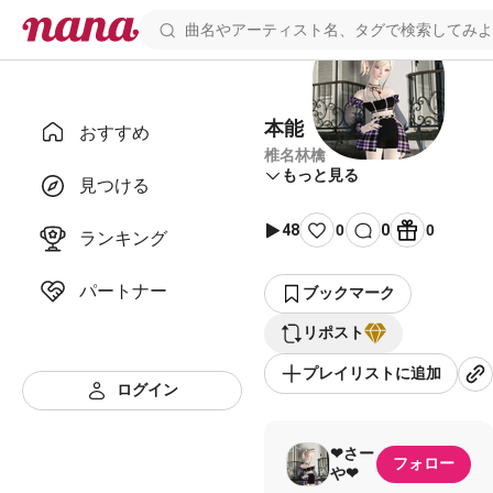
本能
おすすめ
椎名林檎
もっと見る
見つける
48
0
0
0
ランキング
パートナー
ブックマーク
リポスト
プレイリストに追加
ログイン
❤さー
フォロー
や❤