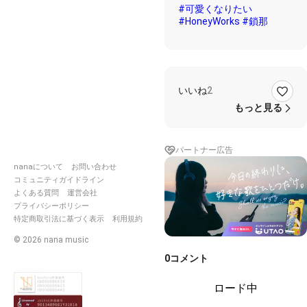
#可愛くなりたい
#HoneyWorks
#鎖那
いいね
2
もっと見る
パートナー広告
nanaについて
お問い合わせ
コミュニティガイドライン
よくある質問
運営会社
プライバシーポリシー
特定商取引法に基づく表示
利用規約
©
2026
nana music
0
コメント
ロード中