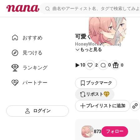
可愛くなりたい
おすすめ
HoneyWorks (Ft.sana)
もっと見る
見つける
10
2
0
0
ランキング
パートナー
ブックマーク
リポスト
プレイリストに追加
ログイン
フォロー
873