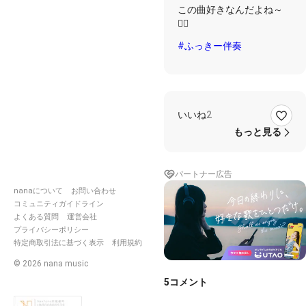
ー🎇
この曲好きなんだよね～
🤸‍♂️
#ふっきー伴奏
いいね
2
もっと見る
パートナー広告
nanaについて
お問い合わせ
コミュニティガイドライン
よくある質問
運営会社
プライバシーポリシー
特定商取引法に基づく表示
利用規約
©
2026
nana music
5
コメント