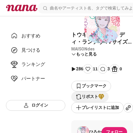
トウキョウ・シャンデ
おすすめ
ィ・ランデヴ TVサイズ
(Off Vocal)
MAISONdes
見つける
もっと見る
ランキング
286
11
3
0
パートナー
ブックマーク
リポスト
ログイン
プレイリストに追加
ひろか
フォロー