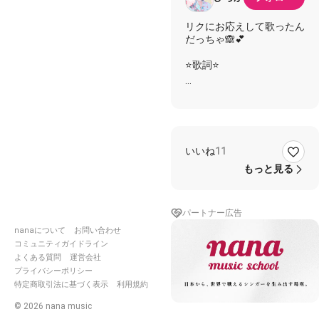
リクにお応えして歌ったん
だっちゃ🙈💕
⭐️歌詞⭐️
電波テンポアップして絶賛
感電中！
あなたにもわすれたいこ
と かなしいこと
いいね
11
あるのかしらね
識らない映画なのに 涙を
もっと見る
ながすのは
ドラマチックが足りていな
いからよ
パートナー広告
そんな愚にも付かないこ
nanaについて
お問い合わせ
と くだらないこと
考えてばかりね
コミュニティガイドライン
雨が上がれば愛もその横顔
よくある質問
運営会社
も
プライバシーポリシー
誰かのものになるんでしょ
特定商取引法に基づく表示
利用規約
う
©
2026
nana music