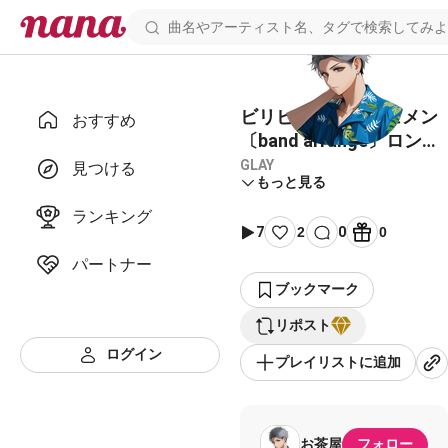
ビリビリクラッシュメン
おすすめ
〔band arrange〕ロング
ver.
GLAY
見つける
もっと見る
ランキング
7
2
0
0
パートナー
ブックマーク
リポスト
ログイン
プレイリストに追加
お茶屋
フォロー