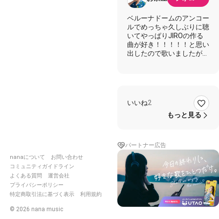
ベルーナドームのアンコー
ルでめっちゃ久しぶりに聴
いてやっぱりJIROの作る
曲が好き！！！！！と思い
出したので歌いましたが、
ひっくり返っても出ないの
で無念の1オクターブ下げ
です。。
SHUTTER SPEEDSのテー
マもどっかで撮りたい
いいね
2
な！！
かっこいい曲だな、と思っ
もっと見る
たらよかったら原曲聴いて
みてください！！！！
パートナー広告
①
nanaについて
お問い合わせ
降りそそぐトラブルを食っ
て太りだした
コミュニティガイドライン
欲望は果てしなく人を不眠
よくある質問
運営会社
にした
プライバシーポリシー
心は今 病んでいると たや
特定商取引法に基づく表示
利用規約
すく口にする
©
2026
nana music
どうしようもなく 胸につ