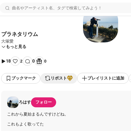
プラネタリウム
大塚愛
もっと見る
18
2
0
0
ブックマーク
リポスト
プレイリストに追加
ろはす
フォロー
これから夏始まるんですけどね。
これもよく歌ってた