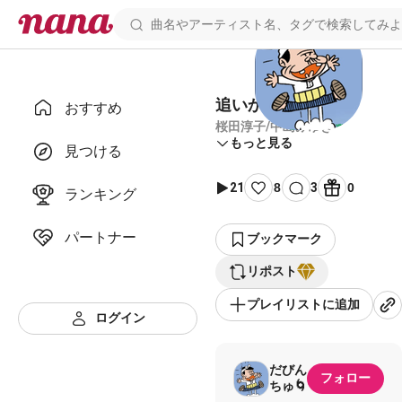
追いかけてヨコハマ
おすすめ
桜田淳子/中島みゆき
もっと見る
見つける
21
8
3
0
ランキング
パートナー
ブックマーク
リポスト
プレイリストに追加
ログイン
だびん
フォロー
ちゅ🌀