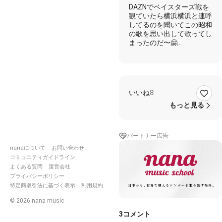
DAZNでベイスターズ戦を
観ていたら横浜横浜と連呼
してるのを聞いてこの昭和
の歌を思い出して歌ってし
まったのだ〜🤗
以下、歌詞はぷにょねこ丸
さんのキャプションから🎵
追いかけてヨコハマ あの
いいね
8
ひとが逃げる
残した すてゼリフに誰か
もっと見る
見覚えはありませんか
追いかけてヨコハマ あの
ひとがいつも
パートナー広告
この街をほめたことだけが
裏切りの手掛かりです
nanaについて
お問い合わせ
コミュニティガイドライン
旅の仕度をしたひとばかり
よくある質問
運営会社
どうしてこんなに通るので
プライバシーポリシー
しょう
特定商取引法に基づく表示
利用規約
ヨコハマ ヨコハマ この船
は
©
2026
nana music
街ごと運んで旅ですか
3
コメント