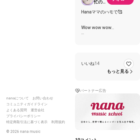
忙の為
少しづ
Hanaママのハモで🥰
つ
Wow wow wow…
会えばケンカしてたね
長く居すぎたのかな
意地を張れば なおさら
隙間 広がるばかり
いいね
14
Kissをしたり 抱き合った
り
もっと見る
多分それでよかった
あたりまえの 愛し方も
ずっと忘れていたね
パートナー広告
信じ合える喜びも
nanaについて
お問い合わせ
傷つけ合う悲しみも
コミュニティガイドライン
いつかありのままに
よくある質問
運営会社
愛せるように
プライバシーポリシー
Time goes by…
特定商取引法に基づく表示
利用規約
©
2026
nana music
EveryLittleThing
#ELT