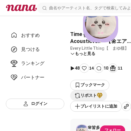
Time goes by 〜
おすすめ
Acousticver.〜【🌼エア
ハモ】
Every Little Thing【⠀ まゆ様】
見つける
もっと見る
ランキング
48
14
10
11
パートナー
ブックマーク
リポスト
ログイン
プレイリストに追加
🌸皆多
フォロー