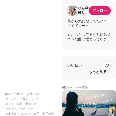
りん🐶
フォロー
繰り返
し一粒
前から気になってたバラー
🍊🐶専
ドメドレー✨
コラ
もたもたしてるうちに歌え
そうな曲が埋まっていき、
初聴きのラストaikoの曲し
か残っていなかったので、
ガン聴きして覚えて歌って
みました😂
いや〜、スローだから余計
いいね
57
に難しい💦
もっと見る
結果的にめちゃくちゃ豪華
メンバーに加わらせて頂
き、ありがとうございまし
パートナー広告
た💕
nanaについて
お問い合わせ
先程投稿したの、音飛びし
コミュニティガイドライン
てたので投稿し直しました
よくある質問
運営会社
🙏
プライバシーポリシー
特定商取引法に基づく表示
利用規約