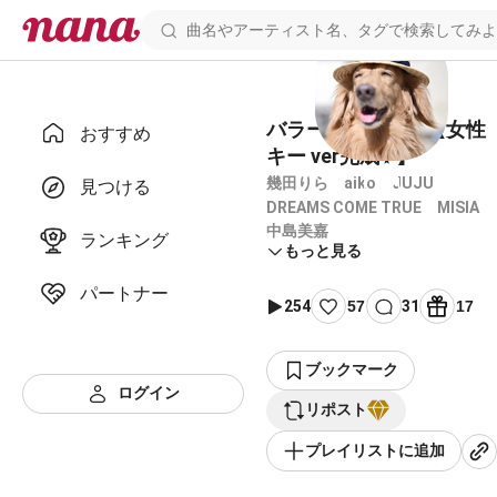
バラードメドレー【女性
おすすめ
キー ver完成✨】
幾田りら aiko JUJU
見つける
DREAMS COME TRUE MISIA
中島美嘉
ランキング
もっと見る
パートナー
254
57
31
17
ブックマーク
ログイン
リポスト
プレイリストに追加