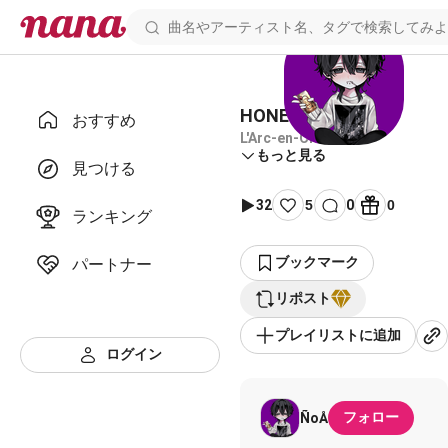
HONEY
おすすめ
L'Arc-en-Ciel
もっと見る
見つける
32
5
0
0
ランキング
ブックマーク
パートナー
リポスト
プレイリストに追加
ログイン
フォロー
ÑoÅ