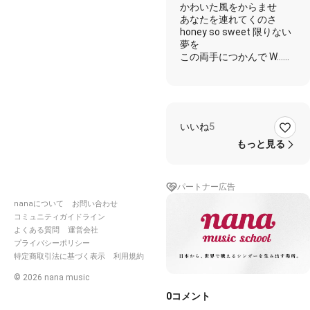
かわいた風をからませ
あなたを連れてくのさ
honey so sweet 限りない
夢を
この両手につかんで W…
転がってゆく道で
少しイカレタだけさ
深い痛みはとれないけど
そんな哀しい目をしないで
いいね
5
かわいた風をからませ
もっと見る
あなたを連れてくのさ
honey so sweet 信じてほ
しい
パートナー広告
この世界が嘘でも
nanaについて
お問い合わせ
I want to fly,waitin for
コミュニティガイドライン
sunrise oh…
よくある質問
運営会社
プライバシーポリシー
#HONEY
#ラルク
#ちび
特定商取引法に基づく表示
利用規約
#popyu
#ÑoÅ
#yasuﾏｽﾀｰ
©
2026
nana music
0
コメント