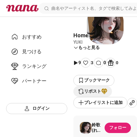
Home Sweet Home
おすすめ
YUKI
もっと見る
見つける
9
3
0
0
ランキング
ブックマーク
パートナー
リポスト
プレイリストに追加
ログイン
鈴歌
フォロー
(れい
か)