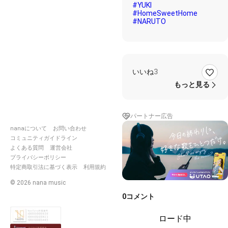
#YUKI
#HomeSweetHome
#NARUTO
いいね
3
もっと見る
パートナー広告
nanaについて
お問い合わせ
コミュニティガイドライン
よくある質問
運営会社
プライバシーポリシー
特定商取引法に基づく表示
利用規約
©
2026
nana music
0
コメント
ロード中