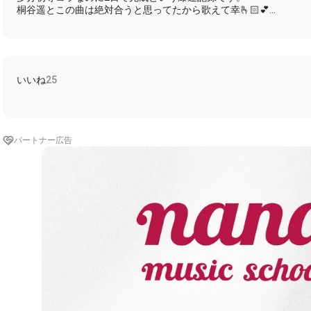
桐谷遥とこの曲は絶対合うと思ってたから歌えて幸🫰🏻💕︎︎
ちゅんちゃんのハモリもちゅんレンもとっても良いので
是非沢山聞いてください💪❤️‍🔥
歌詞分けも爆速ながらめちゃくちゃ考えました！
いいね
25
👑R6.5.12.デイリー 82位👑
﹏﹏﹏﹏﹏﹏﹏﹏﹏﹏﹏﹏﹏﹏﹏﹏﹏﹏﹏﹏﹏
《Member》
パートナー広告
💛鏡音レン…心鳥
>>
https://nana-music.com/users/5917090
🐧桐谷遥…灯
《Lyrics》
🐧無敵の笑顔で荒らすメディア
知りたいその秘密ミステリアス
抜けてるとこさえ彼女のエリア
💛完璧で嘘つきな君は
💛🐧天才的なアイドル様
💛今日何食べた？好きな本は？