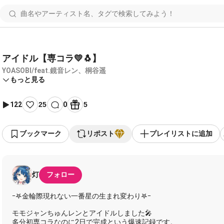
アイドル【専コラ💛🐧】
YOASOBI/feat.鏡音レン、桐谷遥
もっと見る
122
25
0
5
ブックマーク
リポスト
プレイリストに追加
灯
フォロー
ｰ𖤐金輪際現れない一番星の生まれ変わり𖤐ｰ
モモジャンちゅんレンとアイドルしました🎤
多分初専コラなのに2日で完成という爆速記録です。