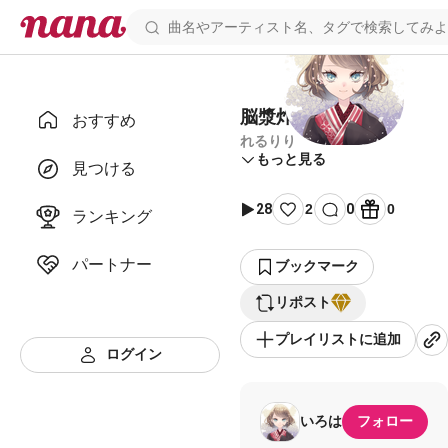
脳漿炸裂ガール
おすすめ
れるりり
もっと見る
見つける
28
2
0
0
ランキング
パートナー
ブックマーク
リポスト
プレイリストに追加
ログイン
いろは
フォロー