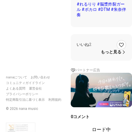
#れるりり
#脳漿炸裂ガー
ル
#ボカロ
#DTM
#朱奈伴
奏
いいね
2
もっと見る
パートナー広告
nanaについて
お問い合わせ
コミュニティガイドライン
よくある質問
運営会社
プライバシーポリシー
特定商取引法に基づく表示
利用規約
©
2026
nana music
0
コメント
ロード中