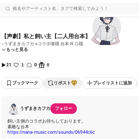
【声劇】私と飼い主【二人用台本】
○うずまきカフカ ●コラボ者様 台本:N.🍞様
もっと見る
21
1
0
0
ブックマーク
リポスト
プレイリストに追加
うずまきカフカ
フォロー
飼い主側のコラボお待ちしております。
https://nana-music.com/sounds/06944c6c