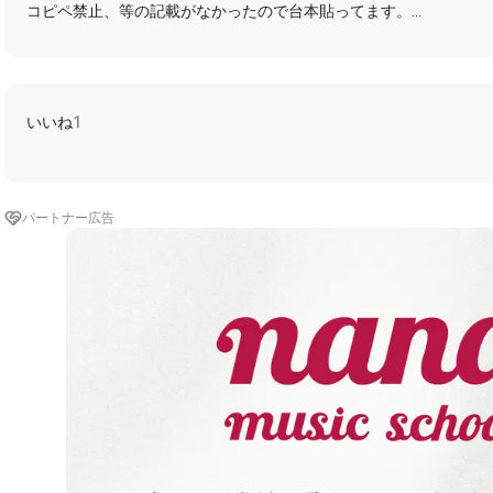
コピペ禁止、等の記載がなかったので台本貼ってます。
以下台本
┈┈┈┈┈┈┈┈┈┈┈┈┈┈┈┈┈┈┈┈
01:30~
SE: 雨の音
○「あ、雨…。傘持ってんのかな。」
いいね
1
01:24
SE: メール
○「やっぱ持って行ってなかったか。」
パートナー広告
01:21~
SE: 雑踏
●「わりぃ、外嫌いだったよな。傘サンキュ。」
○「ん、別にいいよ。」
●「って一本じゃん。もう一本持ってこなかったのか？」
○「一緒に入ればいいと思って。」
●「お前がいいならいいけど…さ、帰って飯食うか。」
○「お腹すいた。」