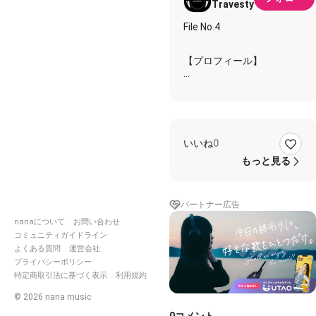
Travesty
File No.4
【プロフィール】
名前：ルーファス・キング
スリー (Rufus Kingsley)
学年：3-A
年齢：18歳
身長：176cm
いいね
0
誕生日：7月26日 蟹座
種族：人
もっと見る
家族構成：父,母,自分
所属寮：ハーツラビュル
パートナー広告
寮・寮長
nanaについて
お問い合わせ
部活動：マジカルシフト部
コミュニティガイドライン
ユニーク魔法：有
よくある質問
運営会社
プライバシーポリシー
ヴィランとする所以：彼を
特定商取引法に基づく表示
利用規約
大罪で例えるなら憤怒。普
段の快活な彼と同一人物か
©
2026
nana music
疑いたくなるほど、怒ると