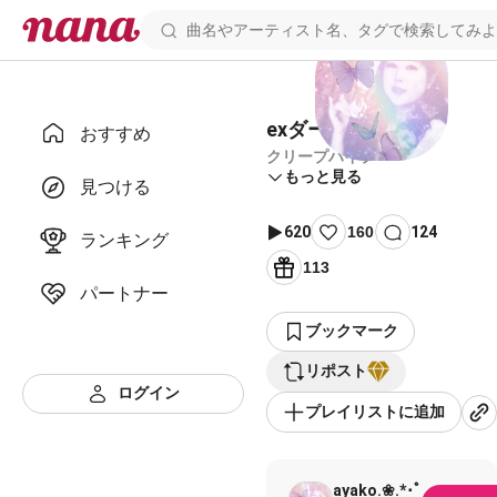
exダーリン
おすすめ
クリープハイプ
もっと見る
見つける
620
160
124
ランキング
113
パートナー
ブックマーク
リポスト
ログイン
プレイリストに追加
ayako.❀.*･ﾟ