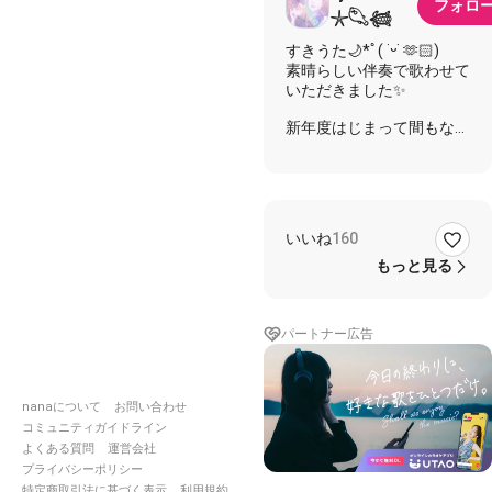
フォロ
𓇼𓆡𓆉
すきうた🌙*ﾟ( ˙ᵕ˙ 🫶🏻)‎
素晴らしい伴奏で歌わせて
いただきました✨
新年度はじまって間もない
ですが
バタバタ꜀(.௰. ꜆)꜄ですよね
わかります
えぇ、わかります🧎
いいね
160
毎晩８時に死んでます
もっと見る
0(:3 )〜 _('､3｣ ∠ )_
そして早起きして軽くRUN
パートナー広告
🏃‍♀️（10m）
＆walking🚶‍♀️で体調整えて
います
nanaについて
お問い合わせ
週末はサクラマス🌸*･🐟
コミュニティガイドライン
🪣‪🎣‬
よくある質問
運営会社
プライバシーポリシー
スキマ時間で狙います
特定商取引法に基づく表示
利用規約