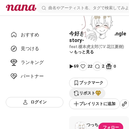
今好きになる。-triangle
おすすめ
story-
feat.榎本虎太郎(CV:花江夏樹)
見つける
もっと見る
ランキング
69
22
2
0
パートナー
ブックマーク
リポスト
ログイン
プレイリストに追加
つっち
フォロー