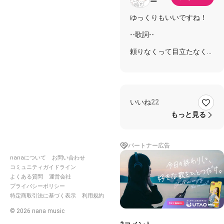
ー
ゆっくりもいいですね！
--歌詞--
頼りなくって目立たなくっ
て逃げてばかりの
先輩なんてどこがいいんだ
よ
学年なんて関係なくて強が
ったけど
いいね
22
出会いなんて見たくなかっ
た
もっと見る
それからはいつも気づいて
る
パートナー広告
目が合うと二人笑顔に変わ
nanaについて
お問い合わせ
る
困るんだその優しさは
コミュニティガイドライン
よくある質問
運営会社
いつか好きになる気づいた
プライバシーポリシー
あと何回?ねえ目が合え
特定商取引法に基づく表示
利用規約
ば…
©
2026
nana music
カウントダウン止まって
認めても認めちゃっても