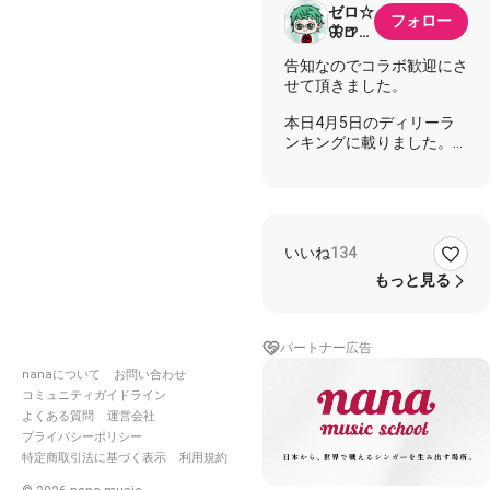
ゼロ☆
フォロー
🦋‪🍺🪼
🖕🤪🖕
告知なのでコラボ歓迎にさ
せて頂きました。
本日4月5日のディリーラ
ンキングに載りました。あ
りがとうございました。
サンライズ祭り主催を勤め
ます。ゼロです。
今回開催が当初の予定より
いいね
134
遅れ、変更となり皆様には
ご迷惑をおかけして本当に
もっと見る
申し訳ありませんでした。
楽しみにしてた方には残念
なスタートになった事をお
パートナー広告
詫びいたします。
nanaについて
お問い合わせ
先日投稿した仮告知サウン
コミュニティガイドライン
ドは間違いをなくすために
よくある質問
運営会社
サウンドを消さしていただ
プライバシーポリシー
きます。 沢山の拍手をし
特定商取引法に基づく表示
利用規約
て頂きましたが何卒ご理解