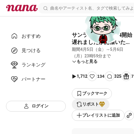
サンライズ祭り2024開始
おすすめ
遅れましたが開催いたし
ます。
期間4月5日（金）～5月6日
見つける
（月）23時59分まで
もっと見る
ランキング
1,712
134
325
7
パートナー
ブックマーク
リポスト
ログイン
プレイリストに追加