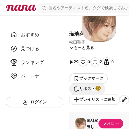
瑠璃色の地球🌏
おすすめ
松田聖子
もっと見る
見つける
ランキング
29
3
2
0
パートナー
ブックマーク
リポスト
プレイリストに追加
ログイン
☀️시오
フォロー
코しお