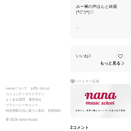
こ🧼
みー💟の声ほんと綺麗
(*ฅ́˘ฅ̀*)♡
#瑠璃色の地球
#松田聖子
#rainbank伴奏
いいね
3
もっと見る
パートナー広告
nanaについて
お問い合わせ
コミュニティガイドライン
よくある質問
運営会社
プライバシーポリシー
特定商取引法に基づく表示
利用規約
©
2026
nana music
2
コメント