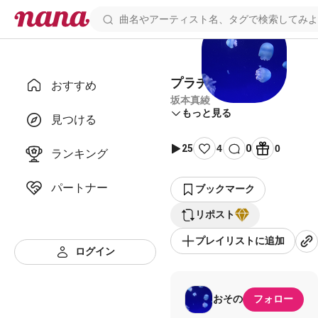
プラチナ
おすすめ
坂本真綾
もっと見る
見つける
25
4
0
0
ランキング
パートナー
ブックマーク
リポスト
プレイリストに追加
ログイン
おその
フォロー