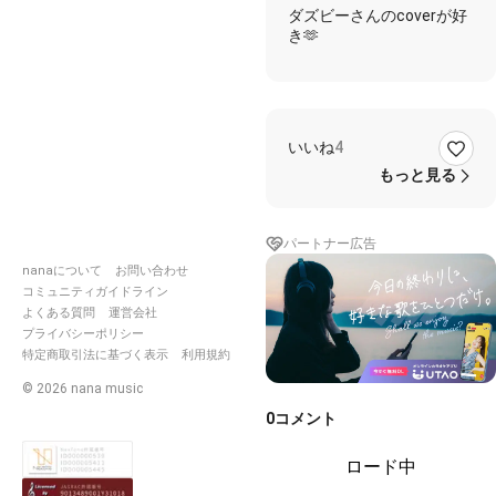
ダズビーさんのcoverが好
き🫶
いいね
4
もっと見る
パートナー広告
nanaについて
お問い合わせ
コミュニティガイドライン
よくある質問
運営会社
プライバシーポリシー
特定商取引法に基づく表示
利用規約
©
2026
nana music
0
コメント
ロード中