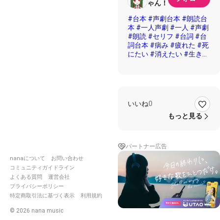
ゃん！
#台本
#声劇台本
#朗読台
本
#一人声劇
#一人
#声劇
#朗読
#セリフ
#台詞
#台
詞台本
#病み
#疲れた
#死
にたい
#消えたい
#生きた
くない
#ふうの台本
#無断
コラボお断り
#無断使用お
断り
#約束
#ピアノ演奏
#
ゆらりBGM
いいね
0
もっと見る
パートナー広告
nanaについて
お問い合わせ
コミュニティガイドライン
よくある質問
運営会社
プライバシーポリシー
特定商取引法に基づく表示
利用規約
©
2026
nana music