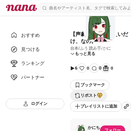
【声劇台本】消えたいだ
おすすめ
け、なの。
台本/ふう 読み手/かに
見つける
もっと見る
ランキング
6
0
0
0
パートナー
ブックマーク
リポスト
ログイン
プレイリストに追加
かにち
フォロー