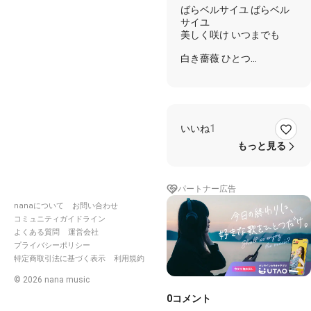
ばらベルサイユ ばらベル
サイユ
美しく咲け いつまでも
白き薔薇 ひとつ
清らかに咲く
静かに白く 慎ましく
香り咲く
誰が姿の面影か
密かに堪える 白き薔薇
いいね
1
清らな人の 姿にも似て
白き香りの 薔薇ひとつ
もっと見る
ああ ベルサイユに 薔薇が
咲く
ああ ベルサイユに 薔薇が
パートナー広告
咲く
nanaについて
お問い合わせ
#宝塚歌劇団
#ベルサイユ
コミュニティガイドライン
のばら
#garageband
よくある質問
運営会社
プライバシーポリシー
特定商取引法に基づく表示
利用規約
©
2026
nana music
0
コメント