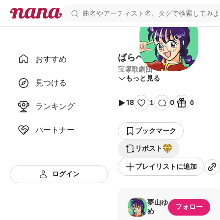
ばらベルサイユ
おすすめ
宝塚歌劇団
もっと見る
見つける
18
1
0
0
ランキング
パートナー
ブックマーク
リポスト
プレイリストに追加
ログイン
夢山ゆ
フォロー
め