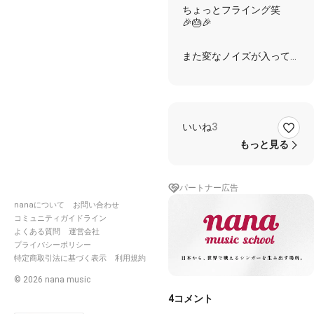
ちょっとフライング笑
🎉🎂🎉
また変なノイズが入ってる
なぁ…⤵︎
辛うじて唄ってるところに
被ってなかったけど涙
いいね
3
歌詞
もっと見る
雪 気がつけばいつしか
パートナー広告
なぜ こんな夜に降るの
nanaについて
お問い合わせ
いま あの人の命が
コミュニティガイドライン
永い別れ 私に告げました
よくある質問
運営会社
あの人が旅立つ前に
プライバシーポリシー
私が投げつけたわがままは
特定商取引法に基づく表示
利用規約
いつかつぐなうはずでした
©
2026
nana music
抱いたまま 消えてしまう
4
コメント
なんて