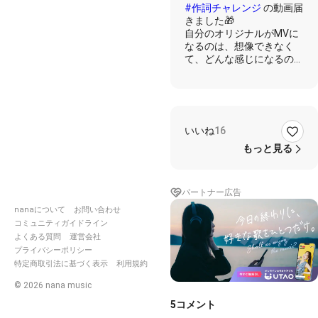
#作詞チャレンジ
の動画届
きました🎁
自分のオリジナルがMVに
なるのは、想像できなく
て、どんな感じになるのか
なぁと終始思ってたけど🥺
もっと聴いてもらえる様な
オリジナルを作れるように
したいと思いました。
この企画で、ほんとに貰っ
いいね
16
た事ないギフトの量投げて
くれた方もいて🥲
もっと見る
聴いてくれた皆様、コメン
トくれた皆様、ギフト投げ
てくれた皆様、本当にあり
パートナー広告
がとうございました( ¨̮ )
nanaについて
お問い合わせ
思い出に宝物になりました
コミュニティガイドライン
💎
よくある質問
運営会社
プライバシーポリシー
特定商取引法に基づく表示
利用規約
©
2026
nana music
5
コメント