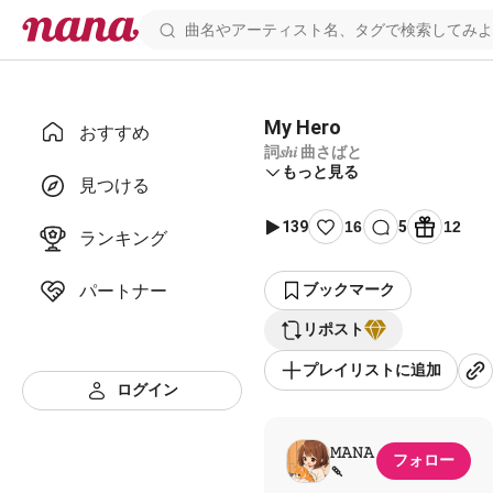
My Hero
おすすめ
詞𝑠ℎ𝑖 曲さばと
もっと見る
見つける
139
16
5
12
ランキング
パートナー
ブックマーク
リポスト
プレイリストに追加
ログイン
𝙼𝙰𝙽𝙰
フォロー
🍡