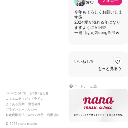
フォロー
👗♡
今年もよろしくお願いしま
す😘
2024 愛が溢れる年になり
ますように🫰🏻🩷
一発目は元気song💪🏻🔥
"楽しさに着替えてね"
幼い頃は気づかなかったい
い歌詞🥰
いいね
179
2000/2020 どちらの歌詞
歌おうか最後まで迷った
もっと見る
🤣
伴奏は2020のver.になって
いてストリングスがお気に
パートナー広告
入りです🎻
Nopさん伴奏凄すぎるし、
nanaについて
お問い合わせ
歌も歌えるの勘弁してほし
コミュニティガイドライン
い(褒めてます)
よくある質問
運営会社
┈┈┈┈┈┈┈┈┈┈┈┈┈
プライバシーポリシー
特定商取引法に基づく表示
利用規約
https://nana-
©
2026
nana music
music.com/sounds/06a515