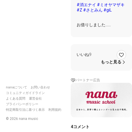
#消エナイ
#ミオヤマザキ
#Z
#さとみん
#giL
お借りしました…
落ち着いた声よかたです‥
高いですね.
前の
いいね
9
Sver.
https://nana-
music.com/sounds/05c046
もっと見る
Aver.
https://nana-
music.com/sounds/05c046
パートナー広告
nanaについて
お問い合わせ
コミュニティガイドライン
よくある質問
運営会社
プライバシーポリシー
特定商取引法に基づく表示
利用規約
©
2026
nana music
4
コメント