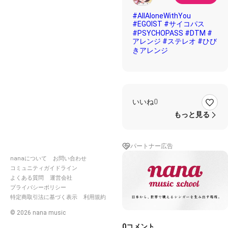
#AllAloneWithYou
#EGOIST
#サイコパス
#PSYCHOPASS
#DTM
#
アレンジ
#ステレオ
#ひび
きアレンジ
いいね
0
もっと見る
パートナー広告
nanaについて
お問い合わせ
コミュニティガイドライン
よくある質問
運営会社
プライバシーポリシー
特定商取引法に基づく表示
利用規約
©
2026
nana music
0
コメント