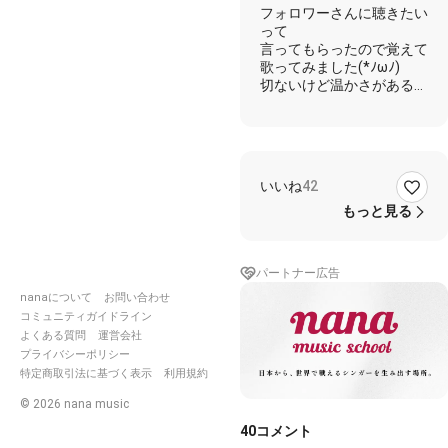
* ́꒳
フォロワーさんに聴きたい
`*)੭))
って
言ってもらったので覚えて
歌ってみました(*ﾉωﾉ)
切ないけど温かさがある曲
です( ；∀；)
良かったら少しでも聴いて
もらえると嬉しいです😊
伴奏使わせていただいて
ありがとうございました
いいね
42
<(_ _)>
リスインしてくれた方
もっと見る
ありがとうございます✨
🙏🏻✨
パートナー広告
歌詞
nanaについて
お問い合わせ
夕焼けの街は激しさをそっ
コミュニティガイドライン
と忘れてる
よくある質問
運営会社
いつか見た空が 僕の心を
プライバシーポリシー
帰すよ どこかに
特定商取引法に基づく表示
利用規約
新しい暮らしにも 少しは
©
2026
nana music
慣れてきたけど
40
コメント
勝手な僕は 君を思い出す