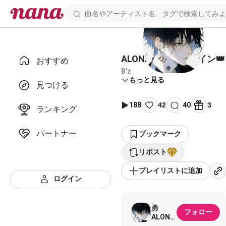
ALONE 11/8ランクイン👑
おすすめ
B'z
もっと見る
見つける
188
42
40
3
ランキング
パートナー
ブックマーク
リポスト
プレイリストに追加
ログイン
勇
フォロー
ALONE(