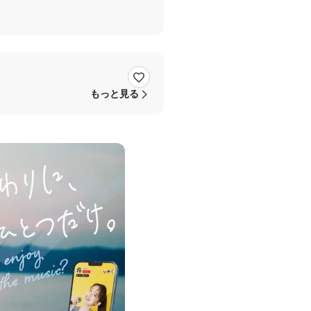
そうな曲があれば、優先して演奏
もっと見る
部分は90秒以内ですので、まだ新
にご参加お待ちしております😆
ボーカル募集
#テトラポット登って