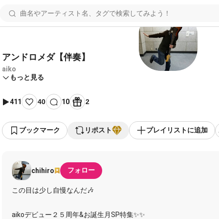
アンドロメダ【伴奏】
aiko
もっと見る
411
40
10
2
ブックマーク
リポスト
プレイリストに追加
フォロー
chihiro
この目は少し自慢なんだ🎶
aikoデビュー２５周年&お誕生月SP特集✨✨