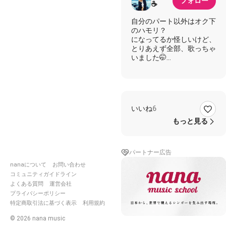
フォロー
☕️
自分のパート以外はオク下
のハモリ？
になってるか怪しいけど、
とりあえず全部、歌っちゃ
いました🤭
欲張りなもので😅
ほとんどFirst takeの即興
です😓
ෆ‪┈┈┈┈┈┈┈┈┈┈┈┈┈┈┈ෆ‪
いいね
6
もっと見る
🖤るみさん
‎🤍KOU
素敵な伴奏ありがとです🎹
パートナー広告
̖́-
nanaについて
お問い合わせ
コミュニティガイドライン
よくある質問
運営会社
🖤君が思うよりも ‎🤍僕は
プライバシーポリシー
不安で寂しくて
特定商取引法に基づく表示
利用規約
🖤今日も明日も ただ精一
©
2026
nana music
杯 ‎🤍この想いに しがみつ