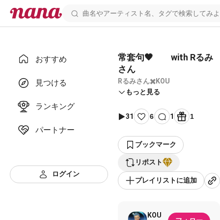
常套句🖤 with Rるみ
おすすめ
さん
Rるみさん✖️KOU
見つける
もっと見る
ランキング
31
6
1
1
パートナー
ブックマーク
リポスト
ログイン
プレイリストに追加
KOU