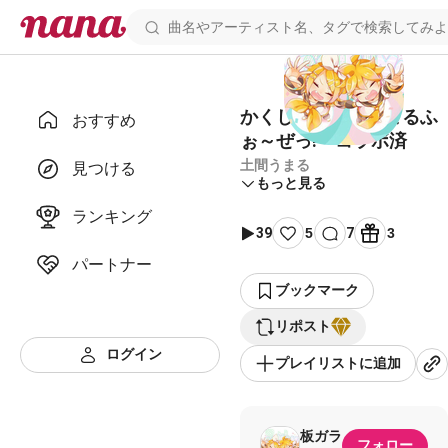
かくしん的☆めたまるふ
おすすめ
ぉ～ぜっ! コラボ済
土間うまる
見つける
もっと見る
ランキング
39
5
7
3
パートナー
ブックマーク
リポスト
ログイン
プレイリストに追加
板ガラ
フォロー