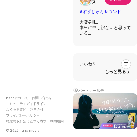
ス
(｀・
#すずじゅんサウンド
ω・´)
第2の
大変身!!!....
やむち
本当に申し訳ないと思って
ゃ
いる
いいね
5
もっと見る
パートナー広告
nanaについて
お問い合わせ
コミュニティガイドライン
よくある質問
運営会社
プライバシーポリシー
特定商取引法に基づく表示
利用規約
©
2026
nana music